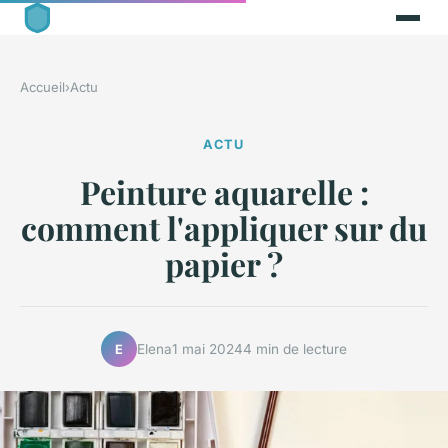
Accueil
›
Actu
ACTU
Peinture aquarelle :
comment l'appliquer sur du
papier ?
Elena
1 mai 2024
4 min de lecture
E